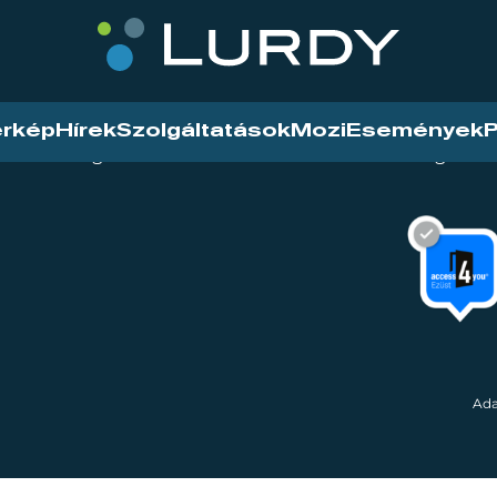
érkép
Hírek
Szolgáltatások
Mozi
Események
P
tarthatóság
Mozi
Hírek
Szolgáltat
Ada