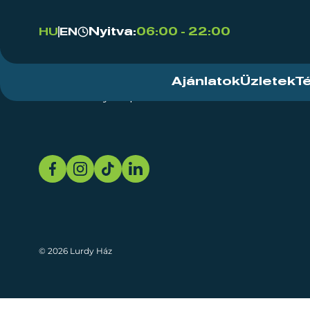
Nyitva:
06:00 - 22:00
HU
EN
Ajánlatok
Üzletek
T
Rendezvényközpont
Rólunk
Fenn
© 2026 Lurdy Ház