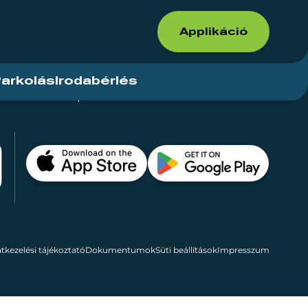
Applikáció
arkolás
Irodabérlés
ások
Kapcsolat
Bérelhető területek
tkezelési tájékoztató
Dokumentumok
Süti beállítások
Impresszum