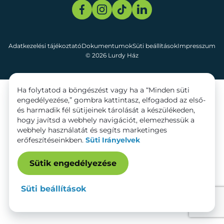
Adatkezelési tájékoztató
Dokumentumok
Süti beállítások
Impresszum
© 2026 Lurdy Ház
Ha folytatod a böngészést vagy ha a “Minden süti
engedélyezése,” gombra kattintasz, elfogadod az első-
és harmadik fél sütijeinek tárolását a készülékeden,
hogy javítsd a webhely navigációt, elemezhessük a
webhely használatát és segíts marketinges
erőfeszítéseinkben.
Süti Irányelvek
Sütik engedélyezése
Süti beállítások