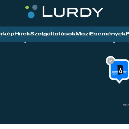
érkép
Hírek
Szolgáltatások
Mozi
Események
P
tarthatóság
Mozi
Hírek
Szolgáltat
Ada