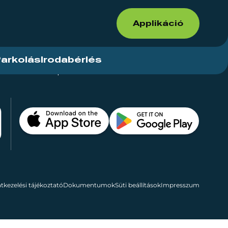
Applikáció
arkolás
Irodabérlés
ások
Kapcsolat
Bérelhető területek
tkezelési tájékoztató
Dokumentumok
Süti beállítások
Impresszum