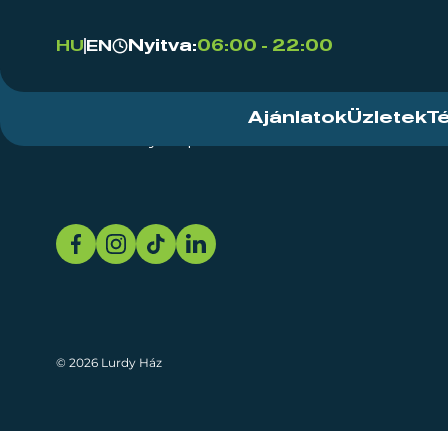
Nyitva:
06:00 - 22:00
HU
EN
Ajánlatok
Üzletek
T
Rendezvényközpont
Rólunk
Fenn
© 2026 Lurdy Ház