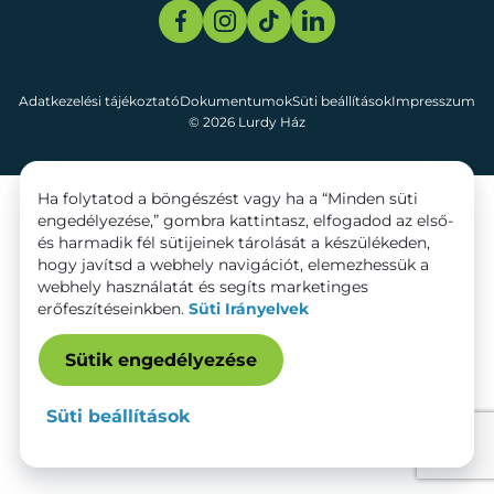
Adatkezelési tájékoztató
Dokumentumok
Süti beállítások
Impresszum
© 2026 Lurdy Ház
Ha folytatod a böngészést vagy ha a “Minden süti
engedélyezése,” gombra kattintasz, elfogadod az első-
és harmadik fél sütijeinek tárolását a készülékeden,
hogy javítsd a webhely navigációt, elemezhessük a
webhely használatát és segíts marketinges
erőfeszítéseinkben.
Süti Irányelvek
Sütik engedélyezése
Süti beállítások