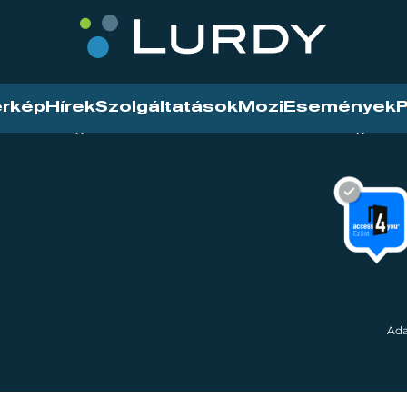
érkép
Hírek
Szolgáltatások
Mozi
Események
P
tarthatóság
Mozi
Hírek
Szolgáltat
Ada