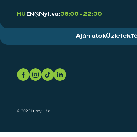
Nyitva:
06:00 - 22:00
HU
EN
Ajánlatok
Üzletek
T
Rendezvényközpont
Rólunk
Fenn
© 2026 Lurdy Ház