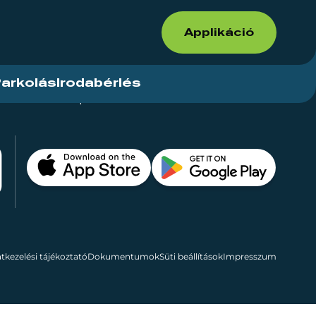
Applikáció
arkolás
Irodabérlés
ások
Kapcsolat
Bérelhető területek
tkezelési tájékoztató
Dokumentumok
Süti beállítások
Impresszum