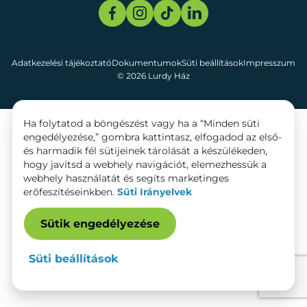
Adatkezelési tájékoztató
Dokumentumok
Süti beállítások
Impresszum
© 2026 Lurdy Ház
Ha folytatod a böngészést vagy ha a “Minden süti
engedélyezése,” gombra kattintasz, elfogadod az első-
és harmadik fél sütijeinek tárolását a készülékeden,
hogy javítsd a webhely navigációt, elemezhessük a
webhely használatát és segíts marketinges
erőfeszítéseinkben.
Süti Irányelvek
Sütik engedélyezése
Süti beállítások