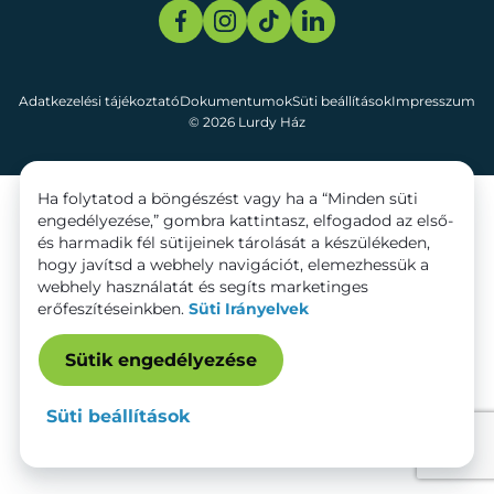
Adatkezelési tájékoztató
Dokumentumok
Süti beállítások
Impresszum
© 2026 Lurdy Ház
Ha folytatod a böngészést vagy ha a “Minden süti
engedélyezése,” gombra kattintasz, elfogadod az első-
és harmadik fél sütijeinek tárolását a készülékeden,
hogy javítsd a webhely navigációt, elemezhessük a
webhely használatát és segíts marketinges
erőfeszítéseinkben.
Süti Irányelvek
Sütik engedélyezése
Süti beállítások