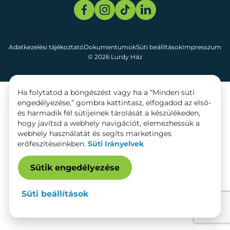
Adatkezelési tájékoztató
Dokumentumok
Süti beállítások
Impresszum
© 2026 Lurdy Ház
Ha folytatod a böngészést vagy ha a “Minden süti
engedélyezése,” gombra kattintasz, elfogadod az első-
és harmadik fél sütijeinek tárolását a készülékeden,
hogy javítsd a webhely navigációt, elemezhessük a
webhely használatát és segíts marketinges
erőfeszítéseinkben.
Süti Irányelvek
Sütik engedélyezése
Süti beállítások