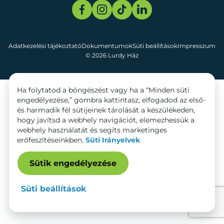
Adatkezelési tájékoztató
Dokumentumok
Süti beállítások
Impresszum
© 2026 Lurdy Ház
Ha folytatod a böngészést vagy ha a “Minden süti
engedélyezése,” gombra kattintasz, elfogadod az első-
és harmadik fél sütijeinek tárolását a készülékeden,
hogy javítsd a webhely navigációt, elemezhessük a
webhely használatát és segíts marketinges
erőfeszítéseinkben.
Süti Irányelvek
Sütik engedélyezése
Süti beállítások