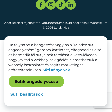
Adatkezelési tájékoztató
Dokumentumok
Süti beállítások
Impresszum
© 2026 Lurdy Ház
Ha folytatod a böngészést vagy ha a “Minden süti
engedélyezése,” gombra kattintasz, elfogadod az első-
és harmadik fél sütijeinek tárolását a készülékeden,
hogy javítsd a webhely navigációt, elemezhessük a
webhely használatát és segíts marketinges
erőfeszítéseinkben.
Süti Irányelvek
Sütik engedélyezése
Süti beállítások