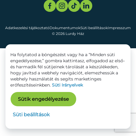
Adatkezelési tájékoztató
Dokumentumok
Süti beállítások
Impresszum
© 2026 Lurdy Ház
Ha folytatod a böngészést vagy ha a “Minden süti
engedélyezése,” gombra kattintasz, elfogadod az első-
és harmadik fél sütijeinek tárolását a készülékeden,
hogy javítsd a webhely navigációt, elemezhessük a
webhely használatát és segíts marketinges
erőfeszítéseinkben.
Süti Irányelvek
Sütik engedélyezése
Süti beállítások