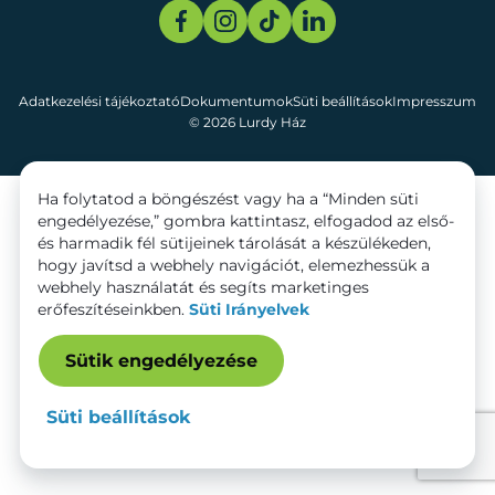
Adatkezelési tájékoztató
Dokumentumok
Süti beállítások
Impresszum
© 2026 Lurdy Ház
Ha folytatod a böngészést vagy ha a “Minden süti
engedélyezése,” gombra kattintasz, elfogadod az első-
és harmadik fél sütijeinek tárolását a készülékeden,
hogy javítsd a webhely navigációt, elemezhessük a
webhely használatát és segíts marketinges
erőfeszítéseinkben.
Süti Irányelvek
Sütik engedélyezése
Süti beállítások