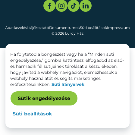
Adatkezelési tájékoztató
Dokumentumok
Süti beállítások
Impresszum
© 2026 Lurdy Ház
Ha folytatod a böngészést vagy ha a “Minden süti
engedélyezése,” gombra kattintasz, elfogadod az első-
és harmadik fél sütijeinek tárolását a készülékeden,
hogy javítsd a webhely navigációt, elemezhessük a
webhely használatát és segíts marketinges
erőfeszítéseinkben.
Süti Irányelvek
Sütik engedélyezése
Süti beállítások