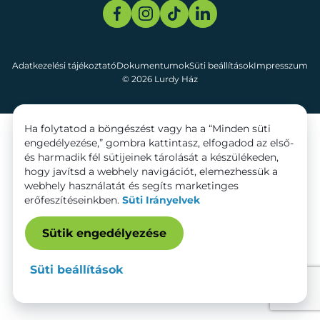
Adatkezelési tájékoztató
Dokumentumok
Süti beállítások
Impresszum
© 2026 Lurdy Ház
Ha folytatod a böngészést vagy ha a “Minden süti
engedélyezése,” gombra kattintasz, elfogadod az első-
és harmadik fél sütijeinek tárolását a készülékeden,
hogy javítsd a webhely navigációt, elemezhessük a
webhely használatát és segíts marketinges
erőfeszítéseinkben.
Süti Irányelvek
Sütik engedélyezése
Süti beállítások