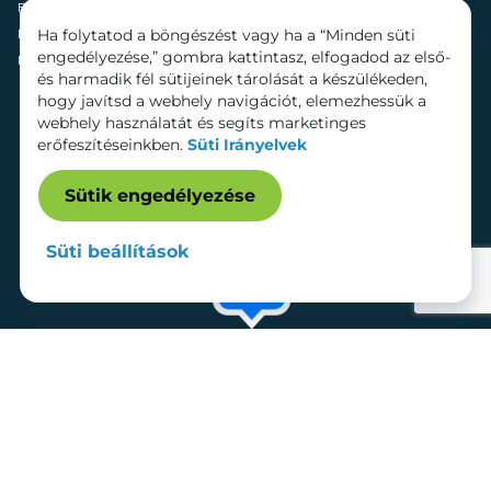
Fenntarthatóság
Mozi
Ha folytatod a böngészést vagy ha a “Minden süti
Hírek
Szolgáltatások
engedélyezése,” gombra kattintasz, elfogadod az első-
Kapcsolat
Bérelhető területek
és harmadik fél sütijeinek tárolását a készülékeden,
hogy javítsd a webhely navigációt, elemezhessük a
webhely használatát és segíts marketinges
erőfeszítéseinkben.
Süti Irányelvek
Sütik engedélyezése
Süti beállítások
Adatkezelési tájékoztató
Dokumentumok
Süti beállítások
Impresszum
© 2026 Lurdy Ház