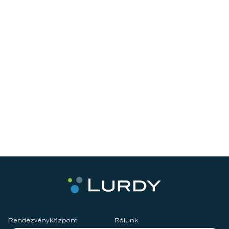
Rendezvényközpont
Rólunk