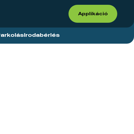
Applikáció
arkolás
Irodabérlés