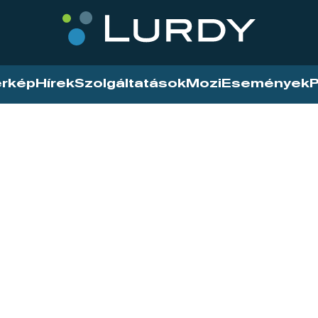
érkép
Hírek
Szolgáltatások
Mozi
Események
P