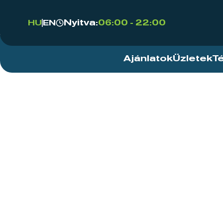
Nyitva:
06:00 - 22:00
HU
EN
Ajánlatok
Üzletek
T