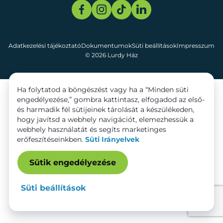
Adatkezelési tájékoztató
Dokumentumok
Süti beállítások
Impresszum
© 2026 Lurdy Ház
Ha folytatod a böngészést vagy ha a “Minden süti
engedélyezése,” gombra kattintasz, elfogadod az első-
és harmadik fél sütijeinek tárolását a készülékeden,
hogy javítsd a webhely navigációt, elemezhessük a
webhely használatát és segíts marketinges
erőfeszítéseinkben.
Süti Irányelvek
Sütik engedélyezése
Süti beállítások