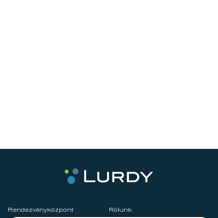
Rendezvényközpont
Rólunk