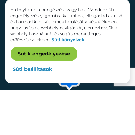
Fenntarthatóság
Mozi
Ha folytatod a böngészést vagy ha a “Minden süti
Hírek
Szolgáltatások
engedélyezése,” gombra kattintasz, elfogadod az első-
Kapcsolat
Bérelhető területek
és harmadik fél sütijeinek tárolását a készülékeden,
hogy javítsd a webhely navigációt, elemezhessük a
webhely használatát és segíts marketinges
erőfeszítéseinkben.
Süti Irányelvek
Sütik engedélyezése
Süti beállítások
Adatkezelési tájékoztató
Dokumentumok
Süti beállítások
Impresszum
© 2026 Lurdy Ház