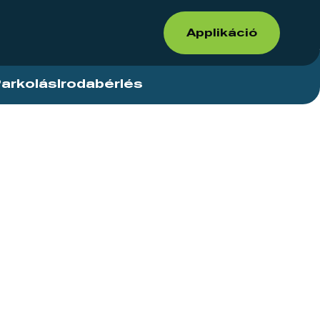
Applikáció
arkolás
Irodabérlés