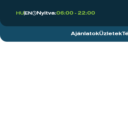
Nyitva:
06:00 - 22:00
HU
EN
Ajánlatok
Üzletek
T