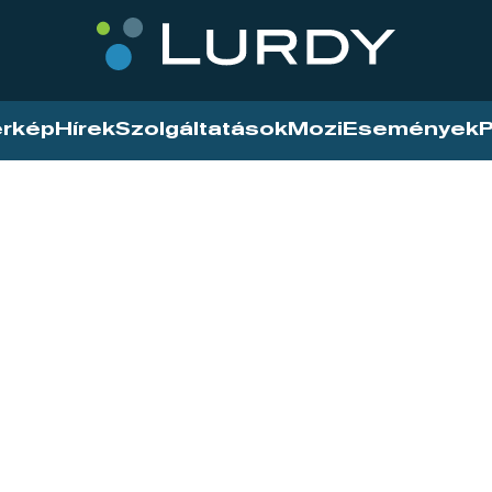
érkép
Hírek
Szolgáltatások
Mozi
Események
P