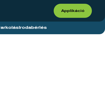
Applikáció
arkolás
Irodabérlés