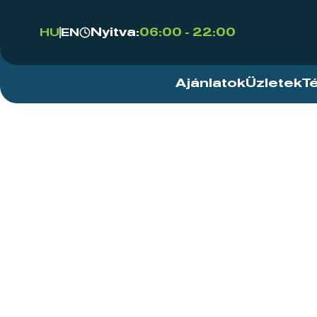
Nyitva:
06:00 - 22:00
HU
EN
Ajánlatok
Üzletek
T