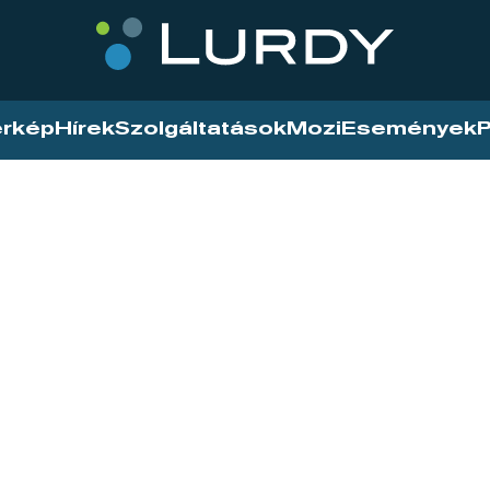
érkép
Hírek
Szolgáltatások
Mozi
Események
P