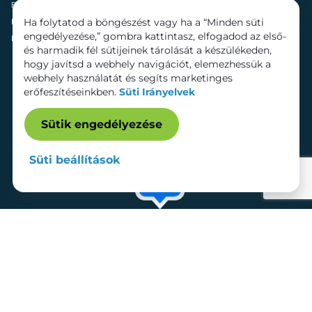
Fenntarthatóság
Mozi
Ha folytatod a böngészést vagy ha a “Minden süti
Hírek
Szolgáltatások
engedélyezése,” gombra kattintasz, elfogadod az első-
Kapcsolat
Bérelhető területek
és harmadik fél sütijeinek tárolását a készülékeden,
hogy javítsd a webhely navigációt, elemezhessük a
webhely használatát és segíts marketinges
erőfeszítéseinkben.
Süti Irányelvek
Sütik engedélyezése
Süti beállítások
Adatkezelési tájékoztató
Dokumentumok
Süti beállítások
Impresszum
© 2026 Lurdy Ház