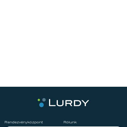
Rendezvényközpont
Rólunk