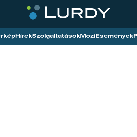
érkép
Hírek
Szolgáltatások
Mozi
Események
P