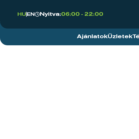
Nyitva:
06:00 - 22:00
HU
EN
Ajánlatok
Üzletek
T