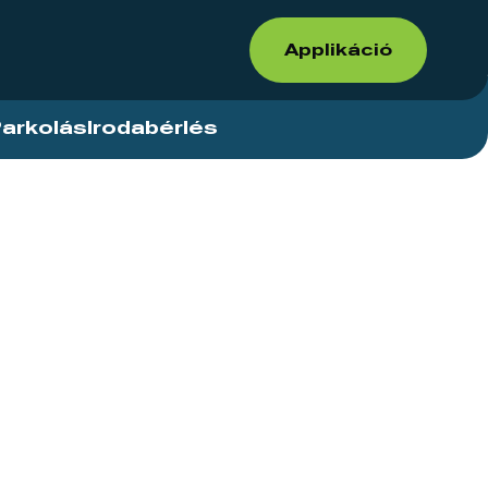
Applikáció
arkolás
Irodabérlés