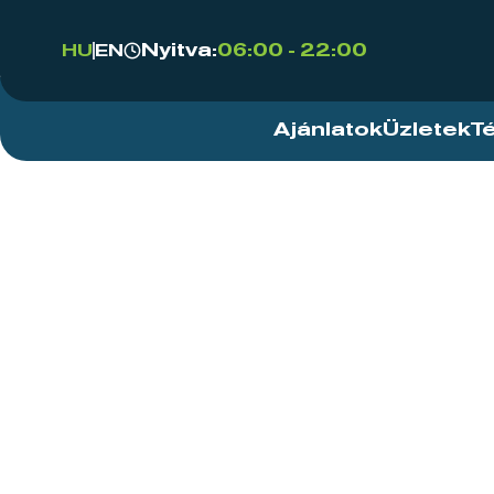
Nyitva:
06:00 - 22:00
HU
EN
Ajánlatok
Üzletek
T