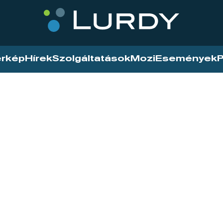
érkép
Hírek
Szolgáltatások
Mozi
Események
P