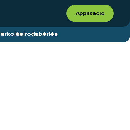
Applikáció
arkolás
Irodabérlés