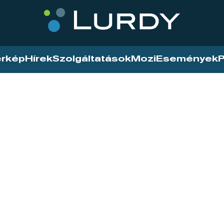
érkép
Hírek
Szolgáltatások
Mozi
Események
P