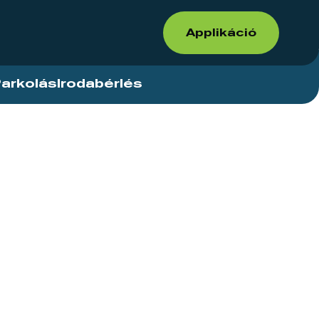
Applikáció
arkolás
Irodabérlés