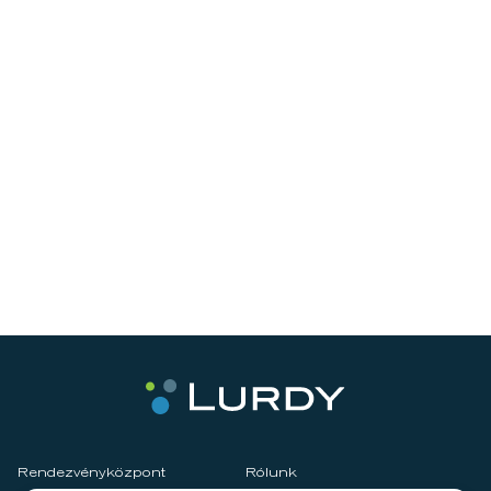
Rendezvényközpont
Rólunk