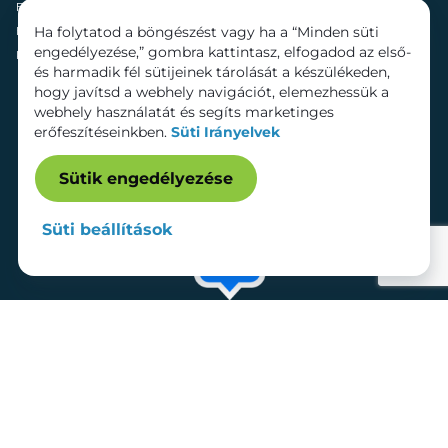
Fenntarthatóság
Mozi
Ha folytatod a böngészést vagy ha a “Minden süti
Hírek
Szolgáltatások
engedélyezése,” gombra kattintasz, elfogadod az első-
Kapcsolat
Bérelhető területek
és harmadik fél sütijeinek tárolását a készülékeden,
hogy javítsd a webhely navigációt, elemezhessük a
webhely használatát és segíts marketinges
erőfeszítéseinkben.
Süti Irányelvek
Sütik engedélyezése
Süti beállítások
Adatkezelési tájékoztató
Dokumentumok
Süti beállítások
Impresszum
© 2026 Lurdy Ház