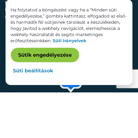
Fenntarthatóság
Mozi
Ha folytatod a böngészést vagy ha a “Minden süti
Hírek
Szolgáltatások
engedélyezése,” gombra kattintasz, elfogadod az első-
Kapcsolat
Bérelhető területek
és harmadik fél sütijeinek tárolását a készülékeden,
hogy javítsd a webhely navigációt, elemezhessük a
webhely használatát és segíts marketinges
erőfeszítéseinkben.
Süti Irányelvek
Sütik engedélyezése
Süti beállítások
Adatkezelési tájékoztató
Dokumentumok
Süti beállítások
Impresszum
© 2026 Lurdy Ház