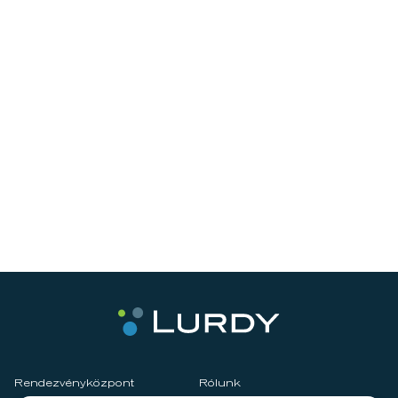
Rendezvényközpont
Rólunk