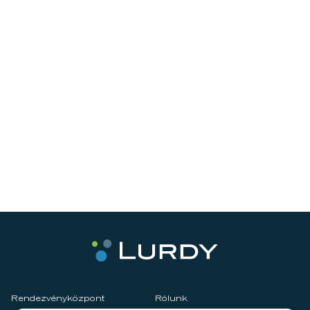
Rendezvényközpont
Rólunk