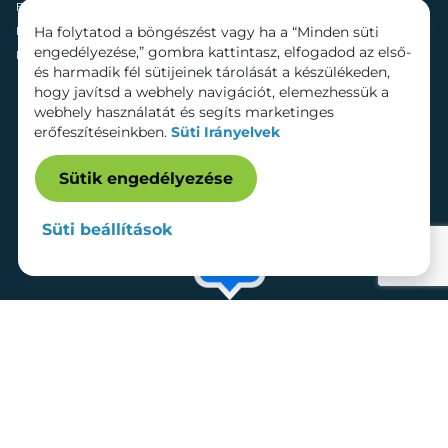
Fenntarthatóság
Mozi
Ha folytatod a böngészést vagy ha a “Minden süti
Hírek
Szolgáltatások
engedélyezése,” gombra kattintasz, elfogadod az első-
Kapcsolat
Bérelhető területek
és harmadik fél sütijeinek tárolását a készülékeden,
hogy javítsd a webhely navigációt, elemezhessük a
webhely használatát és segíts marketinges
erőfeszítéseinkben.
Süti Irányelvek
Sütik engedélyezése
Süti beállítások
Adatkezelési tájékoztató
Dokumentumok
Süti beállítások
Impresszum
© 2026 Lurdy Ház