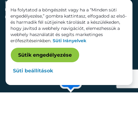
Fenntarthatóság
Mozi
Ha folytatod a böngészést vagy ha a “Minden süti
Hírek
Szolgáltatások
engedélyezése,” gombra kattintasz, elfogadod az első-
Kapcsolat
Bérelhető területek
és harmadik fél sütijeinek tárolását a készülékeden,
hogy javítsd a webhely navigációt, elemezhessük a
webhely használatát és segíts marketinges
erőfeszítéseinkben.
Süti Irányelvek
Sütik engedélyezése
Süti beállítások
Adatkezelési tájékoztató
Dokumentumok
Süti beállítások
Impresszum
© 2026 Lurdy Ház