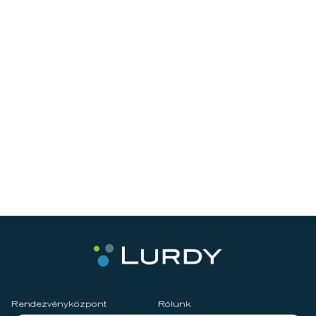
Rendezvényközpont
Rólunk