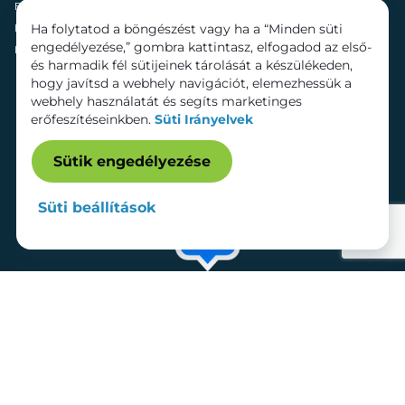
Fenntarthatóság
Mozi
Ha folytatod a böngészést vagy ha a “Minden süti
Hírek
Szolgáltatások
engedélyezése,” gombra kattintasz, elfogadod az első-
Kapcsolat
Bérelhető területek
és harmadik fél sütijeinek tárolását a készülékeden,
hogy javítsd a webhely navigációt, elemezhessük a
webhely használatát és segíts marketinges
erőfeszítéseinkben.
Süti Irányelvek
Sütik engedélyezése
Süti beállítások
Adatkezelési tájékoztató
Dokumentumok
Süti beállítások
Impresszum
© 2026 Lurdy Ház