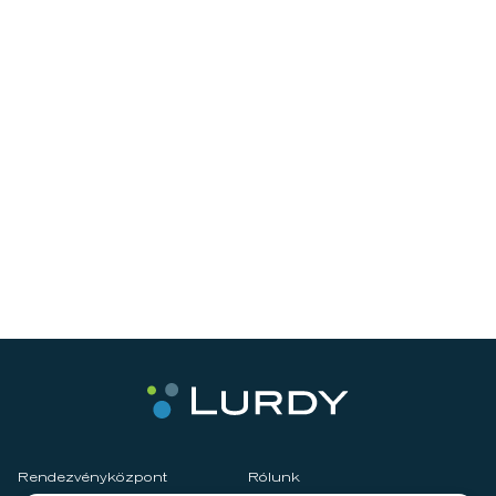
Rendezvényközpont
Rólunk