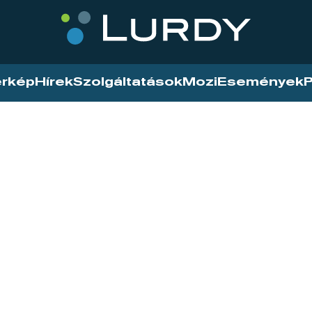
érkép
Hírek
Szolgáltatások
Mozi
Események
P