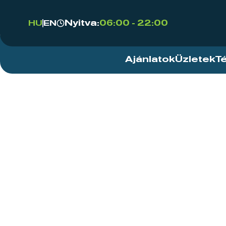
Nyitva:
06:00 - 22:00
HU
EN
Ajánlatok
Üzletek
T