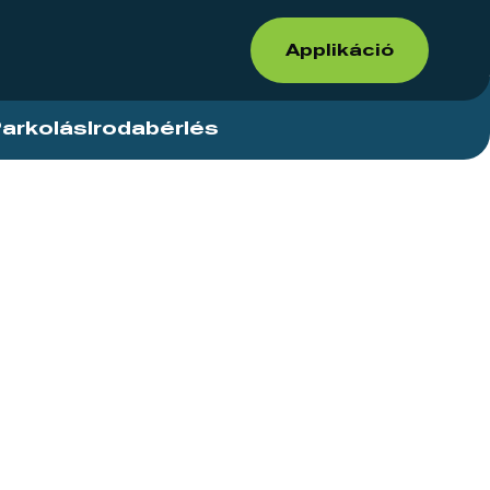
Applikáció
arkolás
Irodabérlés