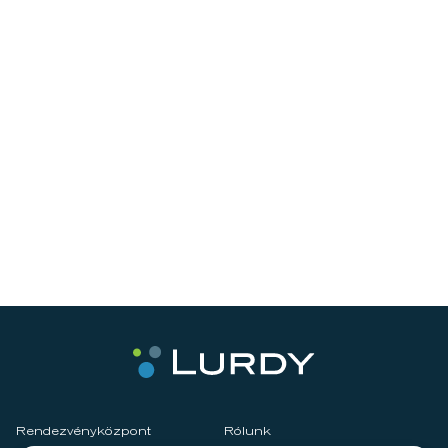
Rendezvényközpont
Rólunk