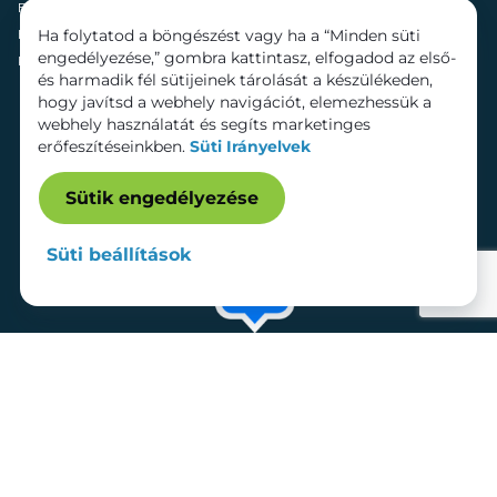
Fenntarthatóság
Mozi
Ha folytatod a böngészést vagy ha a “Minden süti
Hírek
Szolgáltatások
engedélyezése,” gombra kattintasz, elfogadod az első-
Kapcsolat
Bérelhető területek
és harmadik fél sütijeinek tárolását a készülékeden,
hogy javítsd a webhely navigációt, elemezhessük a
webhely használatát és segíts marketinges
erőfeszítéseinkben.
Süti Irányelvek
Sütik engedélyezése
Süti beállítások
Adatkezelési tájékoztató
Dokumentumok
Süti beállítások
Impresszum
© 2026 Lurdy Ház