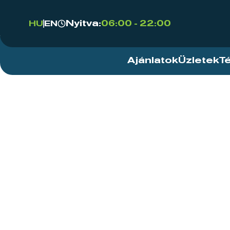
Nyitva:
06:00 - 22:00
HU
EN
Ajánlatok
Üzletek
T