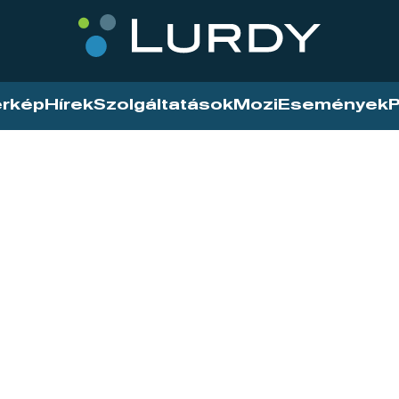
érkép
Hírek
Szolgáltatások
Mozi
Események
P