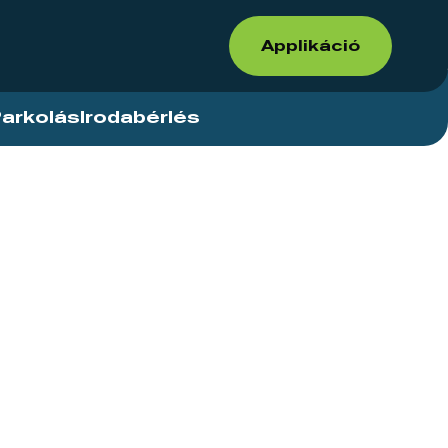
Applikáció
arkolás
Irodabérlés