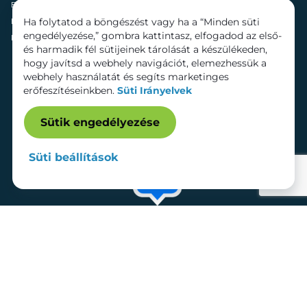
Fenntarthatóság
Mozi
Ha folytatod a böngészést vagy ha a “Minden süti
Hírek
Szolgáltatások
engedélyezése,” gombra kattintasz, elfogadod az első-
Kapcsolat
Bérelhető területek
és harmadik fél sütijeinek tárolását a készülékeden,
hogy javítsd a webhely navigációt, elemezhessük a
webhely használatát és segíts marketinges
erőfeszítéseinkben.
Süti Irányelvek
Sütik engedélyezése
Süti beállítások
Adatkezelési tájékoztató
Dokumentumok
Süti beállítások
Impresszum
© 2026 Lurdy Ház