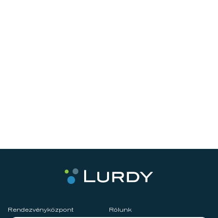
Rendezvényközpont
Rólunk