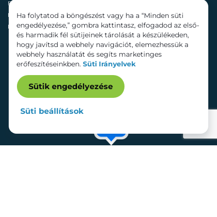
Fenntarthatóság
Mozi
Ha folytatod a böngészést vagy ha a “Minden süti
Hírek
Szolgáltatások
engedélyezése,” gombra kattintasz, elfogadod az első-
Kapcsolat
Bérelhető területek
és harmadik fél sütijeinek tárolását a készülékeden,
hogy javítsd a webhely navigációt, elemezhessük a
webhely használatát és segíts marketinges
erőfeszítéseinkben.
Süti Irányelvek
Sütik engedélyezése
Süti beállítások
Adatkezelési tájékoztató
Dokumentumok
Süti beállítások
Impresszum
© 2026 Lurdy Ház