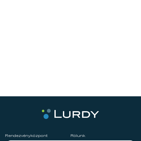
Rendezvényközpont
Rólunk