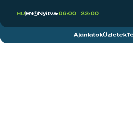
Nyitva:
06:00 - 22:00
HU
EN
Ajánlatok
Üzletek
T