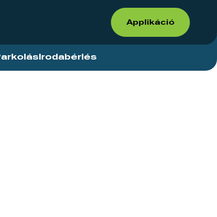
Applikáció
arkolás
Irodabérlés