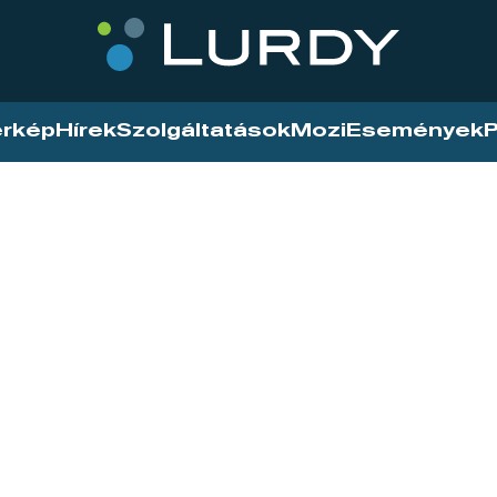
érkép
Hírek
Szolgáltatások
Mozi
Események
P