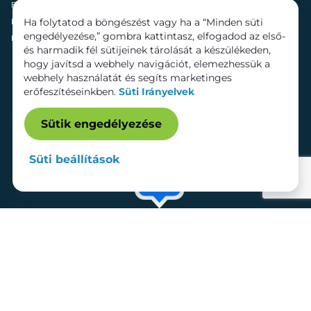
Fenntarthatóság
Mozi
Ha folytatod a böngészést vagy ha a “Minden süti
Hírek
Szolgáltatások
engedélyezése,” gombra kattintasz, elfogadod az első-
Kapcsolat
Bérelhető területek
és harmadik fél sütijeinek tárolását a készülékeden,
hogy javítsd a webhely navigációt, elemezhessük a
webhely használatát és segíts marketinges
erőfeszítéseinkben.
Süti Irányelvek
Sütik engedélyezése
Süti beállítások
Adatkezelési tájékoztató
Dokumentumok
Süti beállítások
Impresszum
© 2026 Lurdy Ház