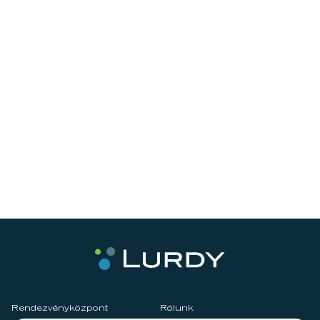
Rendezvényközpont
Rólunk