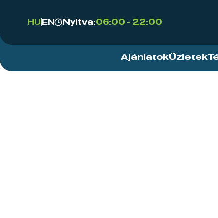
Nyitva:
06:00 - 22:00
HU
EN
Ajánlatok
Üzletek
T