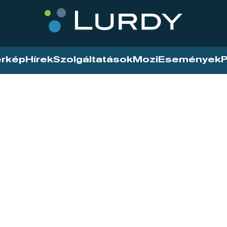
érkép
Hírek
Szolgáltatások
Mozi
Események
P