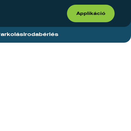
Applikáció
arkolás
Irodabérlés