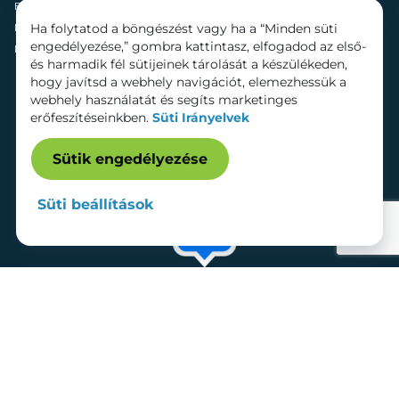
Fenntarthatóság
Mozi
Ha folytatod a böngészést vagy ha a “Minden süti
Hírek
Szolgáltatások
engedélyezése,” gombra kattintasz, elfogadod az első-
Kapcsolat
Bérelhető területek
és harmadik fél sütijeinek tárolását a készülékeden,
hogy javítsd a webhely navigációt, elemezhessük a
webhely használatát és segíts marketinges
erőfeszítéseinkben.
Süti Irányelvek
Sütik engedélyezése
Süti beállítások
Adatkezelési tájékoztató
Dokumentumok
Süti beállítások
Impresszum
© 2026 Lurdy Ház