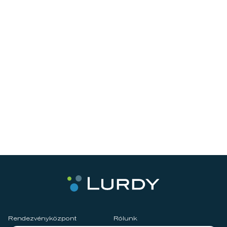
Rendezvényközpont
Rólunk