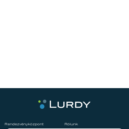
Rendezvényközpont
Rólunk