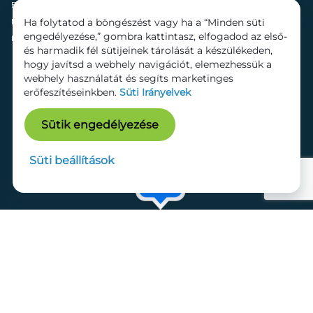
Fenntarthatóság
Mozi
Ha folytatod a böngészést vagy ha a “Minden süti
Hírek
Szolgáltatások
engedélyezése,” gombra kattintasz, elfogadod az első-
Kapcsolat
Bérelhető területek
és harmadik fél sütijeinek tárolását a készülékeden,
hogy javítsd a webhely navigációt, elemezhessük a
webhely használatát és segíts marketinges
erőfeszítéseinkben.
Süti Irányelvek
Sütik engedélyezése
Süti beállítások
Adatkezelési tájékoztató
Dokumentumok
Süti beállítások
Impresszum
© 2026 Lurdy Ház