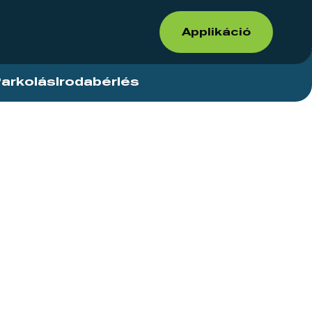
Applikáció
arkolás
Irodabérlés