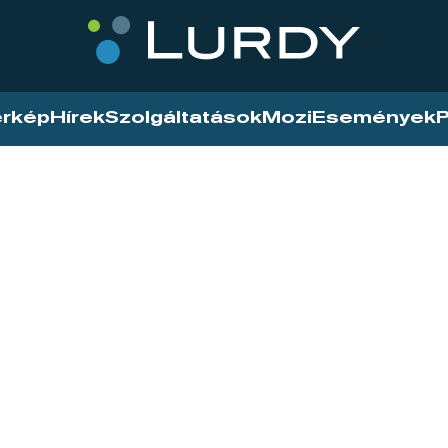
érkép
Hírek
Szolgáltatások
Mozi
Események
P