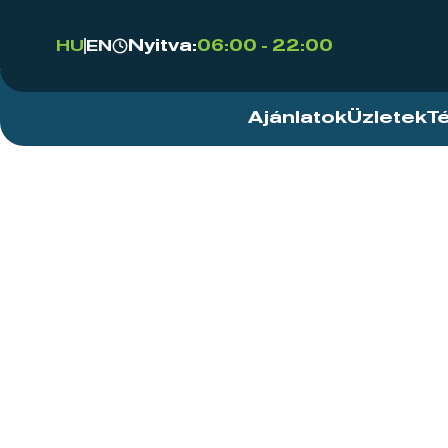
Nyitva:
06:00 - 22:00
HU
EN
Ajánlatok
Üzletek
T