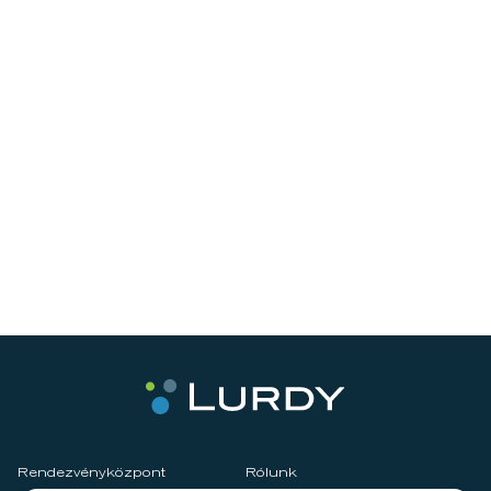
Rendezvényközpont
Rólunk