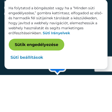
Fenntarthatóság
Mozi
Ha folytatod a böngészést vagy ha a “Minden süti
Hírek
Szolgáltatások
engedélyezése,” gombra kattintasz, elfogadod az első-
Kapcsolat
Bérelhető területek
és harmadik fél sütijeinek tárolását a készülékeden,
hogy javítsd a webhely navigációt, elemezhessük a
webhely használatát és segíts marketinges
erőfeszítéseinkben.
Süti Irányelvek
Sütik engedélyezése
Süti beállítások
Adatkezelési tájékoztató
Dokumentumok
Süti beállítások
Impresszum
© 2026 Lurdy Ház