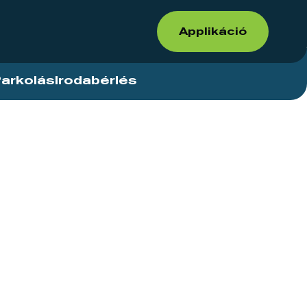
Applikáció
arkolás
Irodabérlés