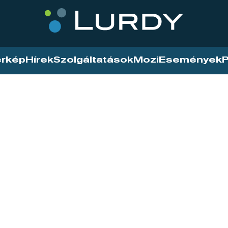
érkép
Hírek
Szolgáltatások
Mozi
Események
P