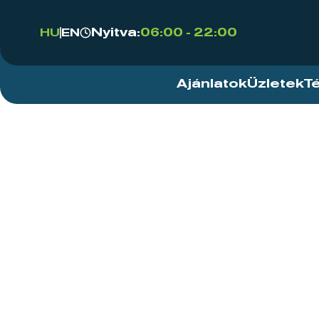
Nyitva:
06:00 - 22:00
HU
EN
Ajánlatok
Üzletek
T