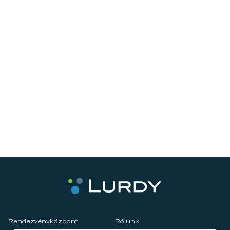
Rendezvényközpont
Rólunk