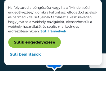
Fenntarthatóság
Mozi
Ha folytatod a böngészést vagy ha a “Minden süti
Hírek
Szolgáltatások
engedélyezése,” gombra kattintasz, elfogadod az első-
Kapcsolat
Bérelhető területek
és harmadik fél sütijeinek tárolását a készülékeden,
hogy javítsd a webhely navigációt, elemezhessük a
webhely használatát és segíts marketinges
erőfeszítéseinkben.
Süti Irányelvek
Sütik engedélyezése
Süti beállítások
Adatkezelési tájékoztató
Dokumentumok
Süti beállítások
Impresszum
© 2026 Lurdy Ház