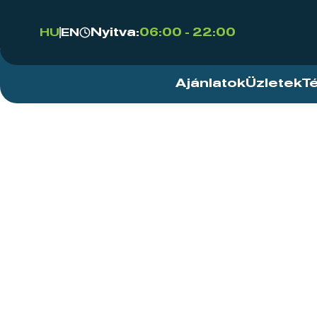
Nyitva:
06:00 - 22:00
HU
EN
Ajánlatok
Üzletek
T