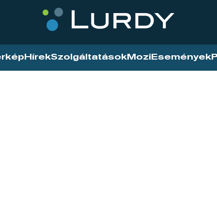
érkép
Hírek
Szolgáltatások
Mozi
Események
P