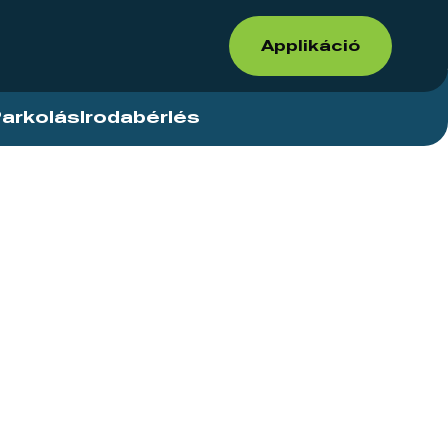
Applikáció
arkolás
Irodabérlés