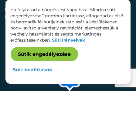
Fenntarthatóság
Mozi
Ha folytatod a böngészést vagy ha a “Minden süti
Hírek
Szolgáltatások
engedélyezése,” gombra kattintasz, elfogadod az első-
Kapcsolat
Bérelhető területek
és harmadik fél sütijeinek tárolását a készülékeden,
hogy javítsd a webhely navigációt, elemezhessük a
webhely használatát és segíts marketinges
erőfeszítéseinkben.
Süti Irányelvek
Sütik engedélyezése
Süti beállítások
Adatkezelési tájékoztató
Dokumentumok
Süti beállítások
Impresszum
© 2026 Lurdy Ház