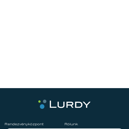
Rendezvényközpont
Rólunk