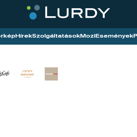
érkép
Hírek
Szolgáltatások
Mozi
Események
P