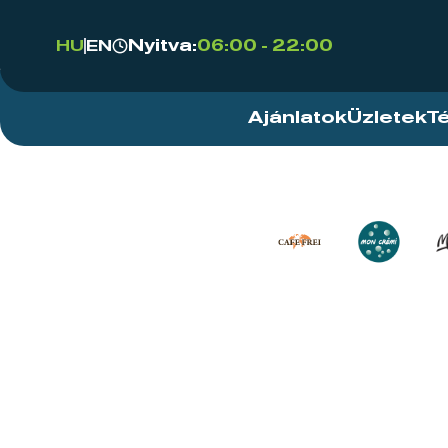
Nyitva:
06:00 - 22:00
HU
EN
Ajánlatok
Üzletek
T