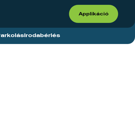
Applikáció
arkolás
Irodabérlés