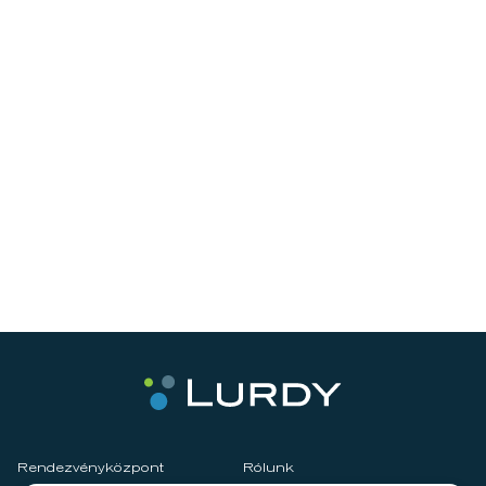
Rendezvényközpont
Rólunk