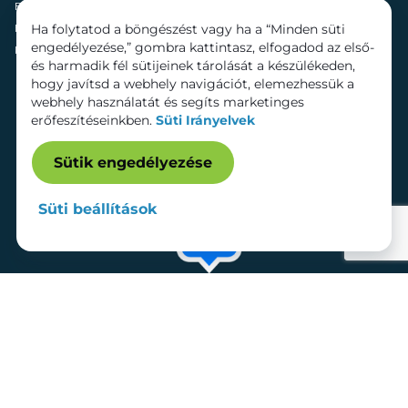
Fenntarthatóság
Mozi
Ha folytatod a böngészést vagy ha a “Minden süti
Hírek
Szolgáltatások
engedélyezése,” gombra kattintasz, elfogadod az első-
Kapcsolat
Bérelhető területek
és harmadik fél sütijeinek tárolását a készülékeden,
hogy javítsd a webhely navigációt, elemezhessük a
webhely használatát és segíts marketinges
erőfeszítéseinkben.
Süti Irányelvek
Sütik engedélyezése
Süti beállítások
Adatkezelési tájékoztató
Dokumentumok
Süti beállítások
Impresszum
© 2026 Lurdy Ház