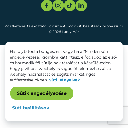
Adatkezelési tájékoztató
Dokumentumok
Süti beállítások
Impresszum
© 2026 Lurdy Ház
Ha folytatod a böngészést vagy ha a “Minden süti
engedélyezése,” gombra kattintasz, elfogadod az első-
és harmadik fél sütijeinek tárolását a készülékeden,
hogy javítsd a webhely navigációt, elemezhessük a
webhely használatát és segíts marketinges
erőfeszítéseinkben.
Süti Irányelvek
Sütik engedélyezése
Süti beállítások