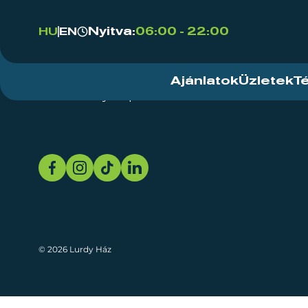
Nyitva:
06:00 - 22:00
HU
EN
Ajánlatok
Üzletek
T
Rendezvényközpont
Rólunk
Fenn
© 2026 Lurdy Ház