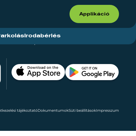
Applikáció
arkolás
Irodabérlés
ások
Kapcsolat
Bérelhető területek
tkezelési tájékoztató
Dokumentumok
Süti beállítások
Impresszum