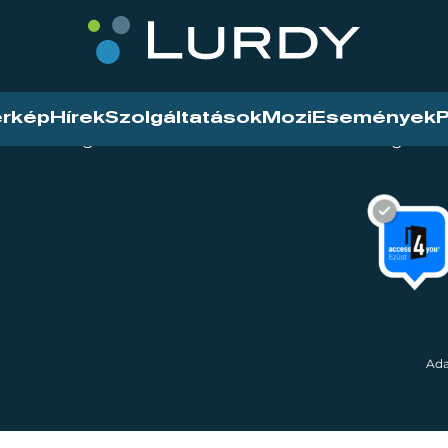
érkép
Hírek
Szolgáltatások
Mozi
Események
P
tarthatóság
Mozi
Hírek
Szolgáltat
Ada