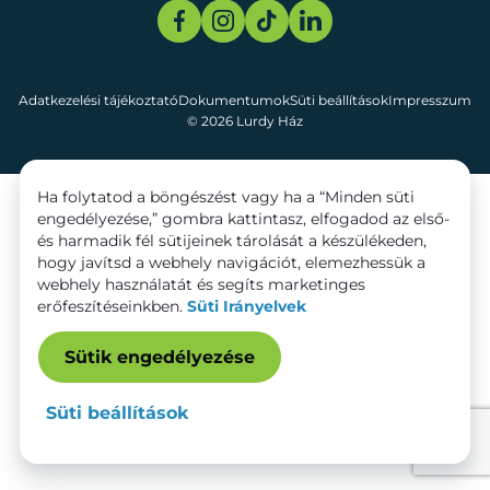
Adatkezelési tájékoztató
Dokumentumok
Süti beállítások
Impresszum
© 2026 Lurdy Ház
Ha folytatod a böngészést vagy ha a “Minden süti
engedélyezése,” gombra kattintasz, elfogadod az első-
és harmadik fél sütijeinek tárolását a készülékeden,
hogy javítsd a webhely navigációt, elemezhessük a
webhely használatát és segíts marketinges
erőfeszítéseinkben.
Süti Irányelvek
Sütik engedélyezése
Süti beállítások